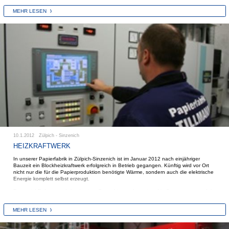
MEHR LESEN
10.1.2012 Zülpich - Sinzenich
HEIZKRAFTWERK
In unserer Papierfabrik in Zülpich-Sinzenich ist im Januar 2012 nach einjähriger
Bauzeit ein Blockheizkraftwerk erfolgreich in Betrieb gegangen. Künftig wird vor Ort
nicht nur die für die Papierproduktion benötigte Wärme, sondern auch die elektrische
Energie komplett selbst erzeugt.
Dazu wird Erdgas zunächst in einer Gasturbine verbrannt und in Strom umgewandelt.
Die dabei entstehenden Abgase sind noch so heiß, dass sie mit geringer
Zusatzfeuerung in einem Abhitzekessel Frischdampf erzeugen, der in den
MEHR LESEN
Trockenzylindern der Papiermaschine benötigt wird.
Durch die kombinierte Erzeugung von Strom und Wärme wird der