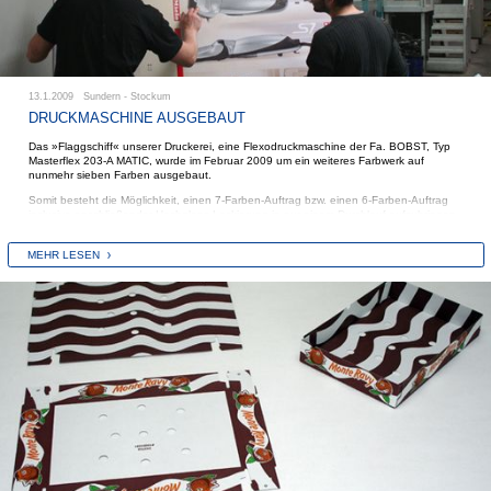
13.1.2009 Sundern - Stockum
DRUCKMASCHINE AUSGEBAUT
Das »Flaggschiff« unserer Druckerei, eine Flexodruckmaschine der Fa. BOBST, Typ
Masterflex 203-A MATIC, wurde im Februar 2009 um ein weiteres Farbwerk auf
nunmehr sieben Farben ausgebaut.
Somit besteht die Möglichkeit, einen 7-Farben-Auftrag bzw. einen 6-Farben-Auftrag
inclusive anschließender Hochglanz-Lackierung in nur einem Durchlauf aufzubringen.
Die Maschine sucht ihresgleichen und ist in dieser Ausbaustufe in Deutschland
lediglich ein weiteres Mal installiert.
MEHR LESEN