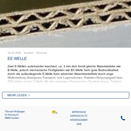
14.10.2004 Sundern - Stockum
EE-WELLE
Zwei E-Wellen aufeinander kaschiert, ca. 3 mm dick Somit gleiche Materialstärke wie
B-Welle, jedoch mechanische Festigkeiten wie BC-Welle Sehr gute Bedruckbarkeit
durch die außenliegende E-Welle Kein störender Waschbretteffekt durch enge
Wellenteilung Geringeres Transport- und Lagervolumen: Paletten-Nutzungsgrad über
25% höher als bei C-Welle Mit allen gängigen Papiersorten (Testliner braun, Testliner
weiss, Kraftliner braun, Kraftliner weiss sowie gestrichenen Papieren) lieferbar
MEHR LESEN
Tillmann Wellpappe
MEIN SUNDERN
IMPRESSUM
Im Karweg 14
DATENSCHUTZ
59846 Sundern
HINWEISGEBER
AGB