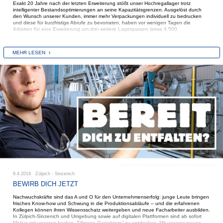
Exakt 20 Jahre nach der letzten Erweiterung stößt unser Hochregallager trotz
intelligenter Bestandsoptimierungen an seine Kapazitätsgrenzen. Ausgelöst durch
den Wunsch unserer Kunden, immer mehr Verpackungen individuell zu bedrucken
und diese für kurzfristige Abrufe zu bevorraten, haben vor wenigen Tagen die
Arbeiten für eine Erweiterung um drei weitere Lagergassen (etwa 4.500
Palettenstellplätze) begonnen. Dazu müssen zunächst nicht weniger als 40.000
Kubikmeter Erdreich abgefahren werden, damit sich auch der Anbau harmonisch in
das Gelände einfügt.
MEHR LESEN
Im Rahmen eines vorhabenbezogenen Erschließungsplans wurden ökologische
Ausgleichsmaßnahmen festgelegt. Auch eine Erweiterung des schon vorhandenen
Regenrückhaltebeckens ist in der Planung.
Wenn das Wetter mitspielt, soll die Bodenplatte bis Ende des Jahres so fertiggestellt
sein, dass im Januar mit dem Regalbau begonnen werden kann. Die Inbetriebnahme
ist für September 2020 geplant.
9.4.2019 Zülpich - Sinzenich
BEWIRB DICH JETZT
Nachwuchskräfte sind das A und O für den Unternehmenserfolg: junge Leute bringen
frisches Know-how und Schwung in die Produktionsabläufe – und die erfahrenen
Kollegen können ihren Wissensschatz weitergeben und neue Facharbeiter ausbilden.
In Zülpich-Sinzenich und Umgebung sowie auf digitalen Plattformen sind ab sofort
Motive mit unseren beiden „Tillmann-Gesichtern“ zu entdecken. Mit unserer neuen