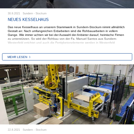
30.9.2021 Sundern - Stockum
NEUES KESSELHAUS
Das neue Kesselhaus an unserem Stammwerk in Sundern-Stockum nimmt allmählich
Gestalt an: Nach umfangreichen Erdarbeiten sind die Rohbauarbeiten in vollem
Gange. Wie immer achten wir bei der Auswahl der Anbieter darauf, heimische Firmen
zu unterstützen. So wird der Rohbau von der Fa. Manuel Santos aus Sundern-
Westenfeld errichtet und auch die Fertigbetonelemente werden in Westenfeld
produziert, nämlich bei der Fa. Günter Ulrich. Sie müssen nur 6 Kilometer transportiert
werden, bis sie vom schweren Autokran an ihre Position gehoben werden.
MEHR LESEN
22.8.2021 Sundern - Stockum