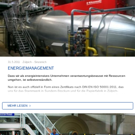
Primärenergieeinsatz um über 18% gesenkt und die Luftbelastung jährlich um 16.870
Tonnen CO2 reduziert.
31.5.2011 Zülpich - Sinzenich
ENERGIEMANAGEMENT
Dass wir als energieintensives Unternehmen verantwortungsbewusst mit Ressourcen
umgehen, ist selbstverständlich.
Nun ist es auch offiziell in Form eines Zertifikats nach DIN EN ISO 50001:2011, das
uns für das Stammwerk in Sundern-Stockum und für die Papierfabrik in Zülpich-
Sinzenich ein Energiemanagementsystem bescheinigt. Das Zertifikat kann im Bereich
„Downloads“ geöffnet und auch heruntergeladen werden.
MEHR LESEN