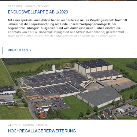
19.12.2019 Sundern - Stockum
ENDLOSWELLPAPPE AB 1/2020
Mit einer spektakulären Aktion haben wir heute ein neues Projekt gestartet: Nach 18
Jahren hat die Stapeleinrichtung am Ende unserer Wellpappenanlage II, der
sogenannte „Ableger“, ausgedient und wird durch eine neue Einheit ersetzt, die
ebenfalls von der Fa. Universal Colrrugated aus Almelo (Niederlande) geliefert wird.
Doch beim bloßen Austausch des Ablegers bleibt es nicht: Da es immer mehr
Anforderungen für sogenannte Endloswellpappe gibt, die auch als „Fanfold“ oder
„Zickzack“-Wellpappe bekannt ist, installieren wir über den Jahreswechsel eine
vollautomatische Verarbeitungsanlage, die das mühsame manuelle Knicken
MEHR LESEN
überflüssig macht und außerdem höhere Geschwindigkeiten zulässt.
Damit die Wellpappenanlage am 6.1. und die Endloseinheit am 13.1.2020 pünktlich
anlaufen kann, wurden von der Fa. Universal große Komponenten angeliefert, die mit
einem 400-Tonnen-Kran durch eine Dachöffnung einschwebten. Schon eine Stunde,
nachdem die schwerste Einheit noch im Kranhaken hing, konnte sie in der dafür
vorgesehenen Grube montiert werden.
24.9.2019 Sundern - Stockum
HOCHREGALLAGERERWEITERUNG