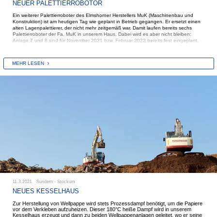
NEUER PALETTIERROBOTOR
Ein weiterer Palettierroboter des Elmshorner Herstellers MuK (Maschinenbau und
Konstruktion) ist am heutigen Tag wie geplant in Betrieb gegangen. Er ersetzt einen
alten Lagenpalettierer, der nicht mehr zeitgemäß war. Damit laufen bereits sechs
Palettierroboter der Fa. MuK in unserem Haus. Dabei wird es aber nicht bleiben:
Anlage 7 und 8 sind für November 2021 bzw. Februar 2022 bereits fest eingeplant.
MEHR LESEN
11.3.2021 Sundern - Stockum
NEUES KESSELHAUS
Zur Herstellung von Wellpappe wird stets Prozessdampf benötigt, um die Papiere
vor dem Verkleben aufzuheizen. Dieser 180°C heiße Dampf wird in unserem
Kesselhaus erzeugt und dann zu beiden Wellpappenanlagen geleitet, wo er seine