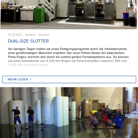
19.10.2017 Sundern - Stockum
DUAL-SIZE SLOTTER
Vor wenigen Tagen haben wir unser Fertigungsprogramm durch die Inbetriebnahme
einer großformatigen Maschine erweitert: Der neue Printer-Slotter der italienischen
Firma Engico zeichnet sich durch ein extrem großes Formatspektrum aus. So können
auf einer Arbeitsbreite von 4.100 mm Bogen mit Einschubmaßen zwischen 280 und
2.500 mm produziert werden.
Der Clou an der Maschine ist das patentierte „Dual Sizes“ verfahren, das durch zwei
unterschiedlich große Stanzzylinder realisiert wird. Dadurch wiederholen sich die
MEHR LESEN
Ausstanzungen auch bei einer Länge von 2.500 mm nicht. Auch die beiden
Farbwerke lassen sich so steuern, dass Logos auch beim Maximalformat nur einmal
gedruckt werden.