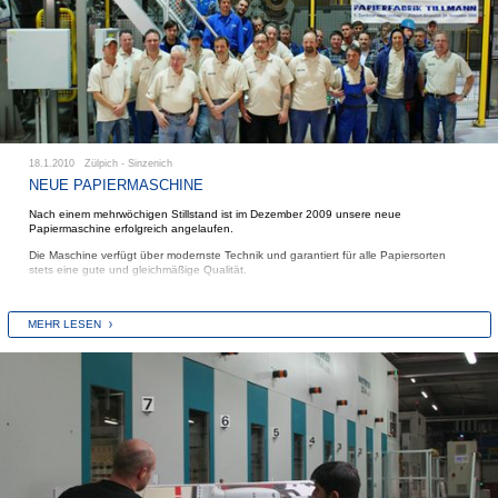
18.1.2010 Zülpich - Sinzenich
NEUE PAPIERMASCHINE
Nach einem mehrwöchigen Stillstand ist im Dezember 2009 unsere neue
Papiermaschine erfolgreich angelaufen.
Die Maschine verfügt über modernste Technik und garantiert für alle Papiersorten
stets eine gute und gleichmäßige Qualität.
Das Team um den Technischen Leiter Hans-Josef Hellwich (4.v.r.) meisterte
gleichzeitig die Inbetriebnahme der ebenfalls neuen Stoffaufbereitung.
MEHR LESEN