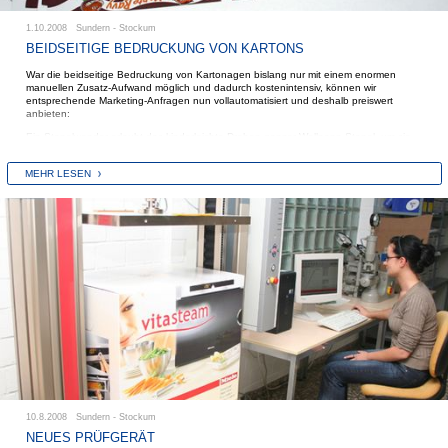
1.10.2008 Sundern - Stockum
BEIDSEITIGE BEDRUCKUNG VON KARTONS
War die beidseitige Bedruckung von Kartonagen bislang nur mit einem enormen
manuellen Zusatz-Aufwand möglich und dadurch kostenintensiv, können wir
entsprechende Marketing-Anfragen nun vollautomatisiert und deshalb preiswert
anbieten:
Ein Stapelwender erlaubt das kinderleichte Drehen ganzer Wellpapp-Stapel, um sie
ein zweites Mal zu bedrucken.
MEHR LESEN
10.8.2008 Sundern - Stockum
NEUES PRÜFGERÄT