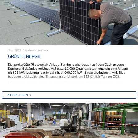
31.7.2023 Sundern - Stockum
GRÜNE ENERGIE
Die zweitgrößte Photovoltaik-Anlage Sunderns wird derzeit auf dem Dach unseres
Druckerei-Gebäudes errichtet: Auf etwa 10.000 Quadratmetern entsteht eine Anlage
mit 861 kWp Leistung, die im Jahr über 600.000 kWh Strom produzieren wird. Dies
bedeutet gleichzeitig eine Entlastung der Umwelt um 312 jährlich Tonnen CO2.
Mit dieser Investition setzen wir unsere Nachhaltigkeits-Strategie fort und betonen
auch bei der Auswahl der Anbieter unser Bestreben zur Stärkung des heimischen
Wirtschaftsraums: Denn den Auftrag für die Photovotaikanlage haben wir an die Fa.
MEHR LESEN
iQma-energy aus Eslohe vergeben.