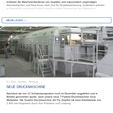
entlastet die Maschinenbediener von stupiden und ergonomisch ungünstigen
Arbeitsabläufen und lässt ihnen mehr Zeit für Qualitätssicherung. Außerdem arbeitet
er flüsterleise und besticht durch absolut exakte Palettierung der Faltkartons.
MEHR LESEN
9.2.2014 Sundern - Stockum
NEUE DRUCKMASCHINE
Nachdem sie von 12 Schwertransportern noch im Dezember angeliefert und in
Betrieb genommen wurde, setzt unsere neue 7-Farben-Druckmaschine neue
Maßstäbe: Die Ovation-Druckmaschine der Fa. Göpfert mit einer Arbeitsbreite von
2.800 mm begeistert durch Ihre Präzision und Leistung.
Um den »Koloss« unterzubringen, wurde unser Druckerei-Gebäude um 20 x 110 m
erweitert und an das vorhandene Fördersystem angebunden.