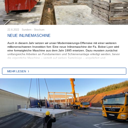
22.6.2022 Sundern - Stockum
NEUE INLINEMASCHINE
Auch in diesem Jahr setzen wir unser Modernisierungs-Offensive mit einer weiteren
millionenschweren Investition fort: Eine neue Inlinemaschine der Fa. Bobst Lyon wird
eine formatgleiche Maschine aus dem Jahr 1995 ersetzen. Dazu mussten zunächst
umfangreiche Arbeiten an Fundamenten und Schienenanlage erledigt werden, bevor
die eigentliche Maschine – verteilt auf sieben Sattelzüge – angeliefert und
eingebracht wurde. In den nächsten Tagen werden ein vollautomatischer Prefeeder
der Fa. Alliance sowie ein Palettierroboter der Fa. MUK die Linie komplettieren.
MEHR LESEN