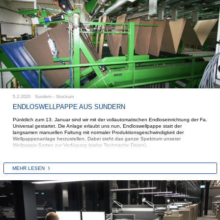
5.2.2020 Sundern - Stockum
ENDLOSWELLPAPPE AUS SUNDERN
Pünktlich zum 13. Januar sind wir mit der vollautomatischen Endloseinrichtung der Fa.
Universal gestartet. Die Anlage erlaubt uns nun, Endloswellpappe statt der
langsamen manuellen Faltung mit normaler Produktionsgeschwindigkeit der
Wellpappenanlage herzustellen. Dabei steht das ganze Spektrum unserer
Wellpappe-Sorten zur Verfügung (siehe Technische Daten).
MEHR LESEN