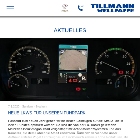
FEFCO-
KATALOG
AKTUELLES
7.1.2025 Sundern - Stockum
NEUE LKWS FÜR UNSEREN FUHRPARK
Passend zum neuen Jahr gehen wir mit neuen Lastzügen auf die Straße, die in
vielen Punkten optimiert wurden: So sind die von der Fa. Rosier gelieferten
Mercedes-Benz Ategos 1530 vollgestopft mit acht Assistenzsystemen und drei
Kameras, die dem Fahrer die Arbeit erleichtern. Äußerlich verwendete unser
Aufbauhersteller Vogel Fahrzeugbau im Heckbereich erstmals hohe Portaltüren, die