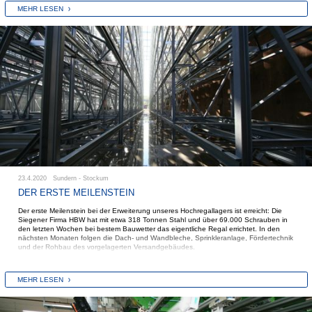
direktem Zugriff auf jede einzelne Palette. Nicht mitgezählt sind hier nochmal mehrere
MEHR LESEN
tausend Paletten in den diversen Blocklägern, die per Gabelstapler bedient werden.
23.4.2020 Sundern - Stockum
DER ERSTE MEILENSTEIN
Der erste Meilenstein bei der Erweiterung unseres Hochregallagers ist erreicht: Die
Siegener Firma HBW hat mit etwa 318 Tonnen Stahl und über 69.000 Schrauben in
den letzten Wochen bei bestem Bauwetter das eigentliche Regal errichtet. In den
nächsten Monaten folgen die Dach- und Wandbleche, Sprinkleranlage, Fördertechnik
und der Rohbau des vorgelagerten Versandgebäudes.
MEHR LESEN