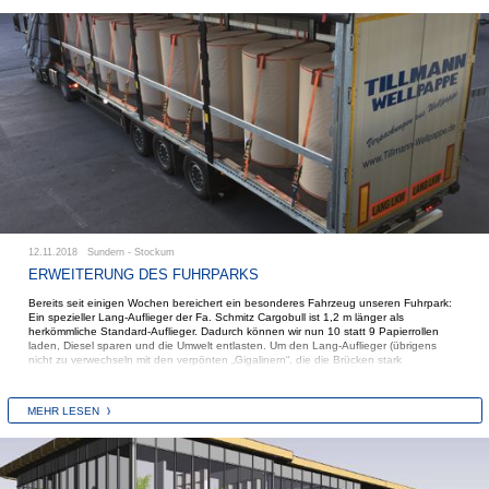
12.11.2018 Sundern - Stockum
ERWEITERUNG DES FUHRPARKS
Bereits seit einigen Wochen bereichert ein besonderes Fahrzeug unseren Fuhrpark:
Ein spezieller Lang-Auflieger der Fa. Schmitz Cargobull ist 1,2 m länger als
herkömmliche Standard-Auflieger. Dadurch können wir nun 10 statt 9 Papierrollen
laden, Diesel sparen und die Umwelt entlasten. Um den Lang-Auflieger (übrigens
nicht zu verwechseln mit den verpönten „Gigalinern“, die die Brücken stark
beanspruchen) fahren zu dürfen, mussten drei unserer Fahrer eine spezielle
Ausbildung mit dem Gespann durchlaufen. Die ACTROS-Zugmaschine von Mercedes-
Benz ist vollgestopft mit diversen Assistenzsystemen, die den Fahrer unterstützen.
MEHR LESEN
Erste Analysen des Treibstoff-Verbrauchs zeigen, dass „die Rechnung aufgeht“ und
sich die Mehrkosten lohnen – die Umwelt freut’s ebenso.