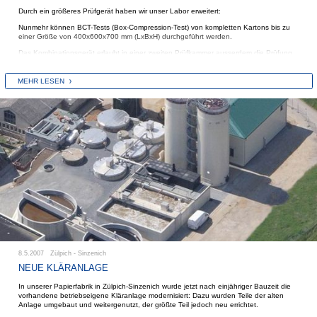
Durch ein größeres Prüfgerät haben wir unser Labor erweitert:
Nunmehr können BCT-Tests (Box-Compression-Test) von kompletten Kartons bis zu
einer Größe von 400x600x700 mm (LxBxH) durchgeführt werden.
Das Kombinationsgerät erlaubt in einer zweiten Prüfkammer ausserdem die Prüfung
des Kantenstauchwiderstands (ECT-Wert).
MEHR LESEN
8.5.2007 Zülpich - Sinzenich
NEUE KLÄRANLAGE
In unserer Papierfabrik in Zülpich-Sinzenich wurde jetzt nach einjähriger Bauzeit die
vorhandene betriebseigene Kläranlage modernisiert: Dazu wurden Teile der alten
Anlage umgebaut und weitergenutzt, der größte Teil jedoch neu errichtet.