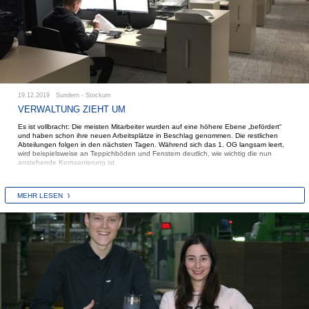
19.12.2019 Sundern - Stockum
VERWALTUNG ZIEHT UM
Es ist vollbracht: Die meisten Mitarbeiter wurden auf eine höhere Ebene „befördert“
und haben schon ihre neuen Arbeitsplätze in Beschlag genommen. Die restlichen
Abteilungen folgen in den nächsten Tagen. Während sich das 1. OG langsam leert,
wird beispielsweise an Teppichböden und Fenstern deutlich, wie wichtig die nun
anstehende Kernsanierung ist.
MEHR LESEN