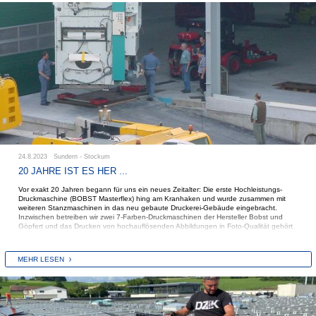
Energieeinsparungen durch Reduzierung des Dampfdrucks und
Qualitätssteigerungen der gefertigten Wellpapp-Bögen beobachtet werden.
24.8.2023 Sundern - Stockum
20 JAHRE IST ES HER ...
Vor exakt 20 Jahren begann für uns ein neues Zeitalter: Die erste Hochleistungs-
Druckmaschine (BOBST Masterflex) hing am Kranhaken und wurde zusammen mit
weiteren Stanzmaschinen in das neu gebaute Druckerei-Gebäude eingebracht.
Inzwischen betreiben wir zwei 7-Farben-Druckmaschinen der Hersteller Bobst und
Göpfert und das Drucken von hochauflösenden Abbildungen in Foto-Qualität gehört
zum Alltagsgeschäft.
MEHR LESEN