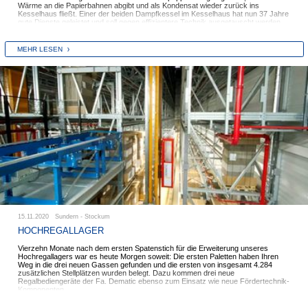
Wärme an die Papierbahnen abgibt und als Kondensat wieder zurück ins
Kesselhaus fließt. Einer der beiden Dampfkessel im Kesselhaus hat nun 37 Jahre
gute Dienste geleistet und soll gegen effizientere Technik ausgetauscht werden.
Da ein Kessel neuester Bauart jedoch nicht in das Kesselhaus passt, werden wir
ein neues, separates Kesselhaus bauen. Ebenso „ausgelagert“ werden zwei
Stärkesilos und ein größerer Vorratstank für unsere Sprinkleranlage.
MEHR LESEN
Die Erdarbeiten laufen bereits seit einigen Wochen, sind angesichts des hohen
Felsanteils sehr mühsam, so dass die Bagger der Fa. Hilgenroth manchmal in einer
regelrechten Mondlandschaft agieren.
15.11.2020 Sundern - Stockum
HOCHREGALLAGER
Vierzehn Monate nach dem ersten Spatenstich für die Erweiterung unseres
Hochregallagers war es heute Morgen soweit: Die ersten Paletten haben Ihren
Weg in die drei neuen Gassen gefunden und die ersten von insgesamt 4.284
zusätzlichen Stellplätzen wurden belegt. Dazu kommen drei neue
Regalbediengeräte der Fa. Dematic ebenso zum Einsatz wie neue Fördertechnik-
Komponenten.
Insgesamt verfügen wir nun im Hochregallager über 25.000 Palettenplätze mit