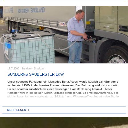
13.7.2005 Sundern - Stockum
SUNDERNS SAUBERSTER LKW
Unser neuestes Fahrzeug, ein Mercedes-Benz Actros, wurde kürzlich als »Sunderns
sauberster LKW« in der lokalen Presse präsentiert. Das Fahrzeug wird nicht nur mit
Diesel, sondern zusätzlich mit einer wässerigen Harnstofflösung betankt. Dieser
Harnstoff wird in die heißen Motor-Abgasse eingesprüht. Es entsteht Ammoniak, der
sich im keramischen Katalysator zu Stickstoff und Wasserstoff verändert - also Stoffe
die in der Umwelt zu finden sind und für Mensch und Natur unschädlich sind.
Mit diesem Fahrzeug erreichen wir schon jetzt die EURO 5-Norm, die erst im Jahre
MEHR LESEN
2009 in Kraft tritt.